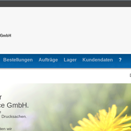
Bestellungen
Aufträge
Lager
Kundendaten
?
r
ice GmbH.
e
er Drucksachen.
ten wir