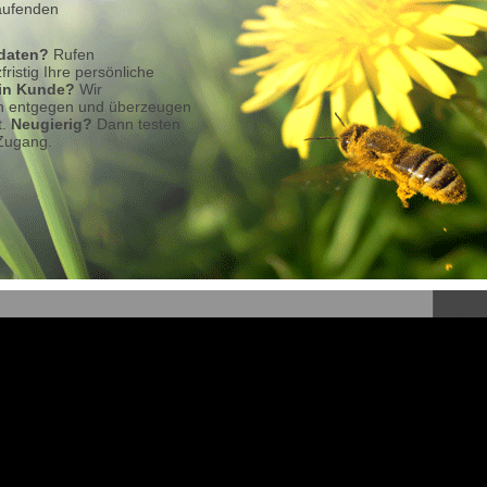
laufenden
daten?
Rufen
ristig Ihre persönliche
ein Kunde?
Wir
n entgegen und überzeugen
t.
Neugierig?
Dann testen
Zugang.