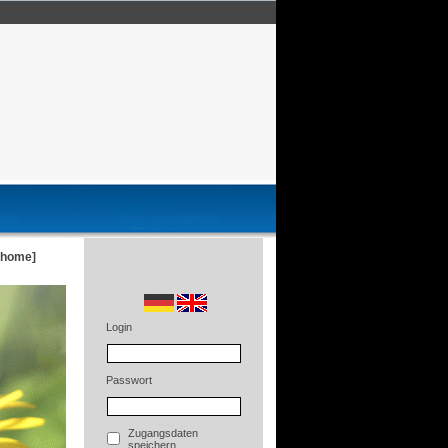
[home]
Login
Passwort
Zugangsdaten
speichern