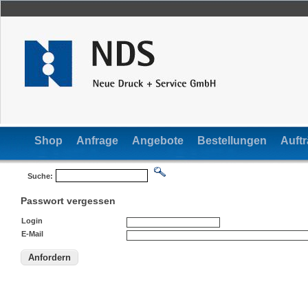
Shop
Anfrage
Angebote
Bestellungen
Auft
Suche:
Passwort vergessen
Login
E-Mail
Anfordern